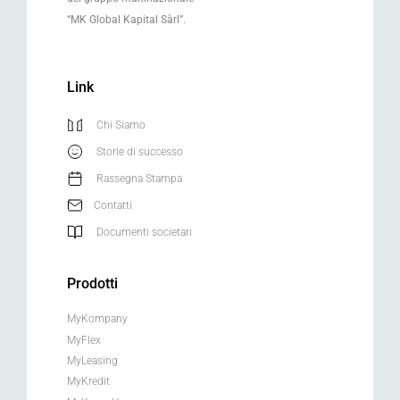
“MK Global Kapital Sàrl”.
Link
Chi Siamo
Storie di successo
Rassegna Stampa
Contatti
Documenti societari
Prodotti
MyKompany
MyFlex
MyLeasing
MyKredit