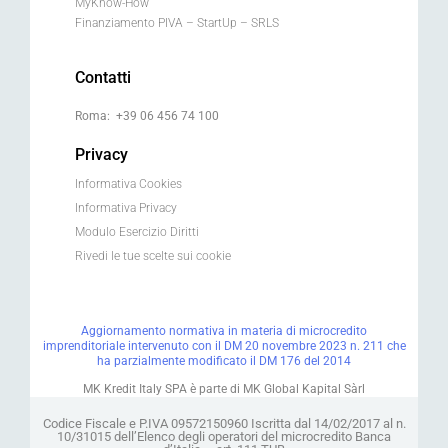
MyKnow-How
Finanziamento PIVA – StartUp – SRLS
Contatti
Roma: +39 06 456 74 100
Privacy
Informativa Cookies
Informativa Privacy
Modulo Esercizio Diritti
Rivedi le tue scelte sui cookie
Aggiornamento normativa in materia di microcredito
imprenditoriale intervenuto con il DM 20 novembre 2023 n. 211 che
ha parzialmente modificato il DM 176 del 2014
MK Kredit Italy SPA è parte di MK Global Kapital Sàrl
Codice Fiscale e P.IVA 09572150960 Iscritta dal 14/02/2017 al n.
10/31015 dell’Elenco degli operatori del microcredito Banca