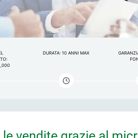
EL
DURATA: 10 ANNI MAX
GARANZI
TO:
FO
0,000
e vendite grazie al mic