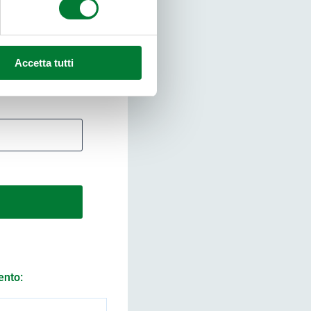
i
Accetta tutti
ento: