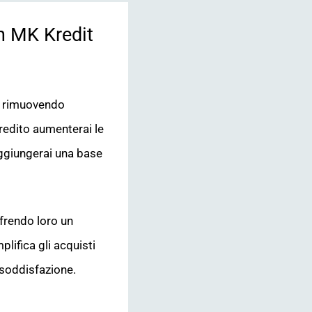
n MK Kredit
: rimuovendo
credito aumenterai le
aggiungerai una base
offrendo loro un
lifica gli acquisti
e soddisfazione.