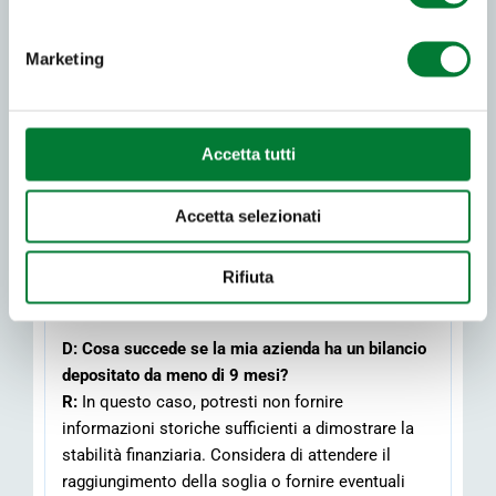
richieste di finanziamento:
Bilancio depositato significativo (maggiore 9
Marketing
mesi)
D:
Perché è importante avere un bilancio
depositato da più di 9 mesi?
Accetta tutti
R:
Un bilancio depositato e disponibile da almeno
9 mesi fornisce una storia finanziaria consolidata
e affidabile. Ciò permette di valutare con
Accetta selezionati
maggiore accuratezza la solidità economica
dell’impresa e la sua capacità di onorare gli
Rifiuta
impegni nel medio-lungo termine.
D:
Cosa succede se la mia azienda ha un bilancio
depositato da meno di 9 mesi?
R:
In questo caso, potresti non fornire
informazioni storiche sufficienti a dimostrare la
stabilità finanziaria. Considera di attendere il
raggiungimento della soglia o fornire eventuali