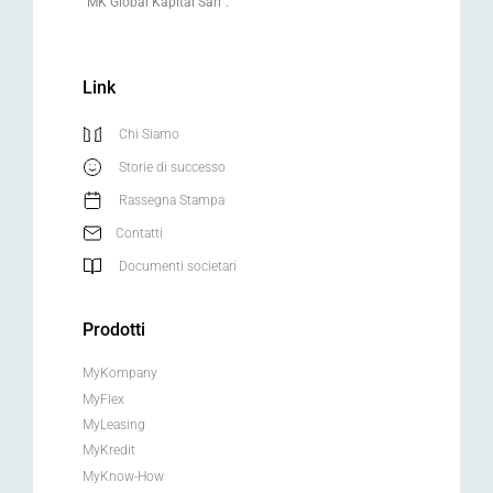
“MK Global Kapital Sàrl”.
Link
Chi Siamo
Storie di successo
Rassegna Stampa
Contatti
Documenti societari
Prodotti
MyKompany
MyFlex
MyLeasing
MyKredit
MyKnow-How