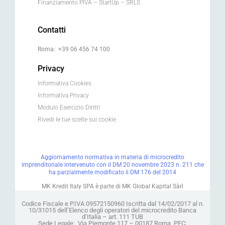
Finanziamento PIVA – StartUp – SRLS
Contatti
Roma: +39 06 456 74 100
Privacy
Informativa Cookies
Informativa Privacy
Modulo Esercizio Diritti
Rivedi le tue scelte sui cookie
Aggiornamento normativa in materia di microcredito
imprenditoriale intervenuto con il DM 20 novembre 2023 n. 211 che
ha parzialmente modificato il DM 176 del 2014
MK Kredit Italy SPA è parte di MK Global Kapital Sàrl
Codice Fiscale e P.IVA 09572150960 Iscritta dal 14/02/2017 al n.
10/31015 dell’Elenco degli operatori del microcredito Banca
d’Italia – art. 111 TUB
Sede Legale: Via Piemonte 117 – 00187 Roma, PEC: