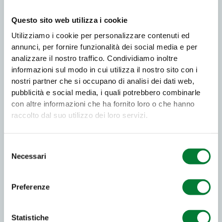
Questo sito web utilizza i cookie
Utilizziamo i cookie per personalizzare contenuti ed
annunci, per fornire funzionalità dei social media e per
analizzare il nostro traffico. Condividiamo inoltre
informazioni sul modo in cui utilizza il nostro sito con i
nostri partner che si occupano di analisi dei dati web,
Richiedi Finanziamento
pubblicità e social media, i quali potrebbero combinarle
con altre informazioni che ha fornito loro o che hanno
raccolto dal suo utilizzo dei loro servizi.
Che tipologia di forma giuridica ha la tua società?
Selezione
Necessari
del
consenso
Preferenze
Statistiche
Principali criteri di valutazione nell'analisi delle